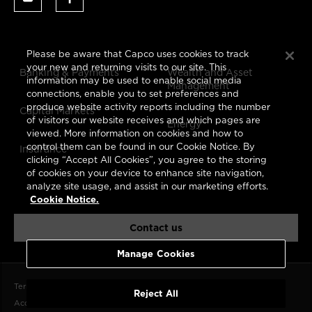
Please be aware that Capco uses cookies to track
your new and returning visits to our site. This
Banking & Payments
Wealth and Asset
information may be used to enable social media
Management
connections, enable you to set preferences and
produce website activity reports including the number
Capital Markets
of visitors our website receives and which pages are
Energy
viewed. More information on cookies and how to
control them can be found in our Cookie Notice. By
Insurance
clicking “Accept All Cookies”, you agree to the storing
of cookies on your device to enhance site navigation,
analyze site usage, and assist in our marketing efforts.
Cookie Notice.
Contact us
Manage Cookies
Terms of Use
Data Privacy Notice
CCPA
Cookie Notice
Reject All
Accessibility Statement
Imprint