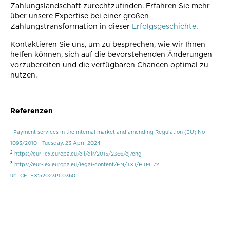
Zahlungslandschaft zurechtzufinden. Erfahren Sie mehr
über unsere Expertise bei einer großen
Zahlungstransformation in dieser
Erfolgsgeschichte
.
Kontaktieren Sie uns, um zu besprechen, wie wir Ihnen
helfen können, sich auf die bevorstehenden Änderungen
vorzubereiten und die verfügbaren Chancen optimal zu
nutzen.
Referenzen
1
Payment services in the internal market and amending Regulation (EU) No
1093/2010 - Tuesday, 23 April 2024
2
https://eur-lex.europa.eu/eli/dir/2015/2366/oj/eng
3
https://eur-lex.europa.eu/legal-content/EN/TXT/HTML/?
uri=CELEX:52023PC0360