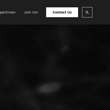
pectives
Join Us
Contact Us