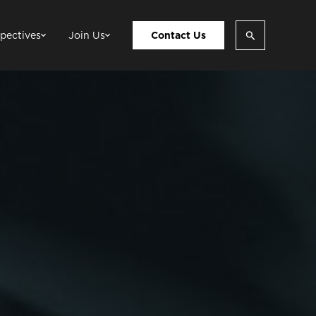
pectives
Join Us
Contact Us