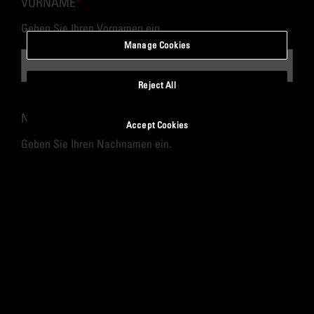
VORNAME
*
Geben Sie Ihren Vornamen ein.
Manage Cookies
Reject All
NACHNAME
*
Accept Cookies
Geben Sie Ihren Nachnamen ein.
GESCHÄFTLICHE E-MAIL-ADRESSE
*
Geben Sie eine gültige E-Mail-Adresse ein.