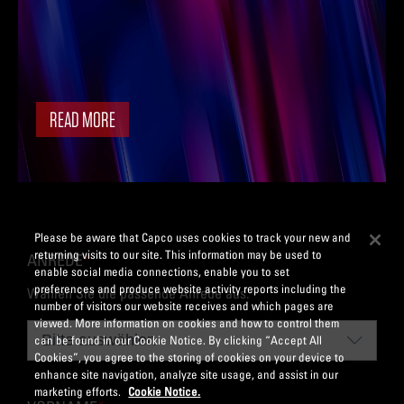
READ MORE
Please be aware that Capco uses cookies to track your new and
returning visits to our site. This information may be used to
ANREDE
*
enable social media connections, enable you to set
preferences and produce website activity reports including the
Wählen Sie die passende Anrede aus.
number of visitors our website receives and which pages are
viewed. More information on cookies and how to control them
can be found in our Cookie Notice. By clicking “Accept All
Cookies”, you agree to the storing of cookies on your device to
enhance site navigation, analyze site usage, and assist in our
marketing efforts.
Cookie Notice.