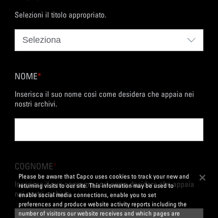
Selezioni il titolo appropriato.
NOME
*
Inserisca il suo nome così come desidera che appaia nei
nostri archivi.
COGNOME
*
Please be aware that Capco uses cookies to track your new and
Inserisca il suo cognome così come desidera che appaia
returning visits to our site. This information may be used to
nei nostri archivi.
enable social media connections, enable you to set
preferences and produce website activity reports including the
number of visitors our website receives and which pages are