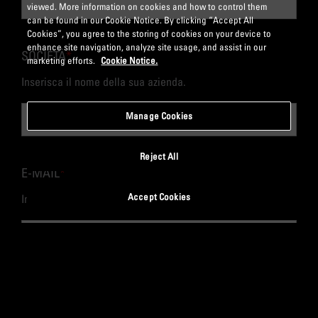
viewed. More information on cookies and how to control them
can be found in our Cookie Notice. By clicking “Accept All
Cookies”, you agree to the storing of cookies on your device to
enhance site navigation, analyze site usage, and assist in our
SOCIETÀ
*
marketing efforts.
Cookie Notice.
Inserisca il nome della sua azienda.
Manage Cookies
Reject All
E-MAIL
*
Accept Cookies
Inserisca un indirizzo e-mail valido.
AREA D’INTERESSE
*
Selezioni il motivo della sua richiesta.