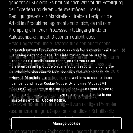
generativer KI gleich. Es braucht nach wie vor die Beteiligung
der Experten und deren Urteilsvermögen, um ein
Bedingungswerk zur Marktreife zu treiben. Lediglich die
Arbeit im Produktmanagement ändert sich, da mit dem
Prompting ein neuer Prozessschritt Eingang in deren
Aufgabenpaket findet. Dieser ermöglicht, dass
Erstellungszeiten und Aufwände für einen ausreichend
Please be aware that Capco uses cookies to track your new and
abgehangenen Entwurfs deutlich reduziert werden können.
returning visits to our site. This information may be used to
Im besten Fall steigt die Qualität des ersten Entwurfs durch
enable social media connections, enable you to set
die Einbeziehung generativer KI zudem so an, dass auch
preferences and produce website activity reports including the
Zeitbedarfe und Aufwände im Folgeprozess und für andere
number of visitors our website receives and which pages are
Prozessbeteiligte zurückgehen.
viewed. More information on cookies and how to control them
can be found in our Cookie Notice. By clicking “Accept All
Cookies”, you agree to the storing of cookies on your device to
Die wesentliche Herausforderung datenarmer
enhance site navigation, analyze site usage, and assist in our
Anwendungsfälle besteht also darin, fachliches
marketing efforts.
Cookie Notice.
Urteilsvermögen mit der Fähigkeit zum richtigen Prompten
zusammenzubringen. Capco setzt an dieser Schnittstelle
zwischen Fachlichkeit und Technologie an. Ein Beispiel dafür
Manage Cookies
sind Prompathons: In diesem Format arbeiten wir
gemeinsam mit den Fachexperten unserer Kunden an der