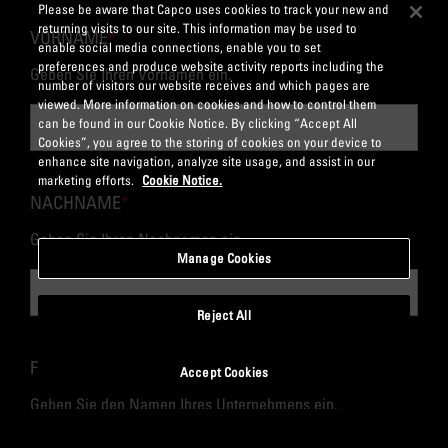
Please be aware that Capco uses cookies to track your new and
returning visits to our site. This information may be used to
VORNAME
*
enable social media connections, enable you to set
preferences and produce website activity reports including the
Geben Sie Ihren Vornamen ein.
number of visitors our website receives and which pages are
viewed. More information on cookies and how to control them
can be found in our Cookie Notice. By clicking “Accept All
Cookies”, you agree to the storing of cookies on your device to
enhance site navigation, analyze site usage, and assist in our
marketing efforts.
Cookie Notice.
NACHNAME
*
Geben Sie Ihren Nachnamen ein.
Manage Cookies
Reject All
FIRMA
*
Accept Cookies
Geben Sie den Namen Ihres Unternehmens ein.