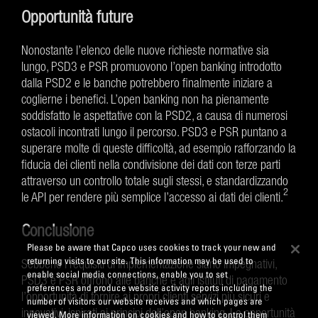
Opportunità future
Nonostante l’elenco delle nuove richieste normative sia
lungo, PSD3 e PSR promuovono l’open banking introdotto
dalla PSD2 e le banche potrebbero finalmente iniziare a
coglierne i benefici. L’open banking non ha pienamente
soddisfatto le aspettative con la PSD2, a causa di numerosi
ostacoli incontrati lungo il percorso. PSD3 e PSR puntano a
superare molte di queste difficoltà, ad esempio rafforzando la
fiducia dei clienti nella condivisione dei dati con terze parti
attraverso un controllo totale sugli stessi, e standardizzando
2
le API per rendere più semplice l’accesso ai dati dei clienti.
Conclusione
Please be aware that Capco uses cookies to track your new and
returning visits to our site. This information may be used to
Sebbene i requisiti di implementazione siano impegnativi,
enable social media connections, enable you to set
PSD3 e PSR offrono alle banche e agli istituti di pagamento
preferences and produce website activity reports including the
l’opportunità di fornire ai propri clienti servizi più sicuri e
number of visitors our website receives and which pages are
innovativi, ispirati ai principi dell’open banking. Le opportunità
viewed. More information on cookies and how to control them